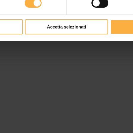
tinyurl.com/CatalogoSNTeng
Accetta selezionati